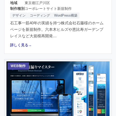
地域
東京都江戸川区
制作種別
コーポレートサイト新規制作
デザイン
コーディング
WordPress構築
石工事一筋40年の実績を持つ株式会社石藤様のホーム
ページを新規制作。六本木ヒルズや恵比寿ガーデンプ
レイスなど大規模再開発…
詳しく見る
→
WEB制作